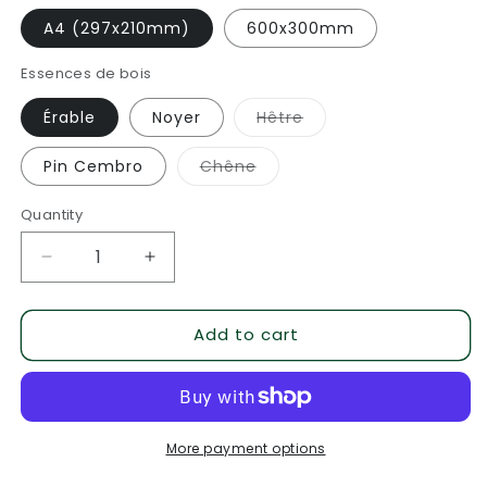
A4 (297x210mm)
600x300mm
Essences de bois
Variant
Érable
Noyer
Hêtre
sold
out
or
Variant
Pin Cembro
Chêne
unavailable
sold
out
or
Quantity
Quantity
unavailable
Decrease
Increase
quantity
quantity
for
for
Add to cart
Cartes
Cartes
de
de
Vœux
Vœux
en
en
Bois
Bois
More payment options