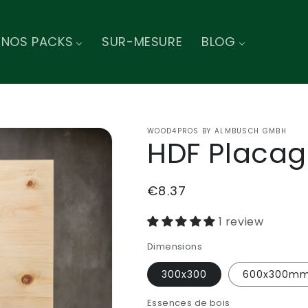
NOS PACKS
SUR-MESURE
BLOG
WOOD4PROS BY ALMBUSCH GMBH
HDF Placag
Regular
€8.37
price
1 review
Dimensions
300x300
600x300m
Essences de bois