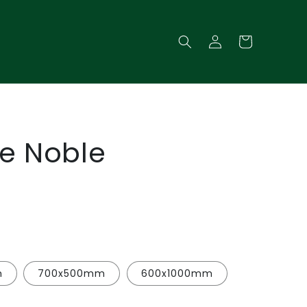
Log
Cart
in
e Noble
m
700x500mm
600x1000mm