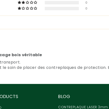
0
0
acage bois véritable
 transport.
t le soin de placer des contreplaques de protection. 
RODUCTS
BLOG
CONTREPLAQUE LASER 3mm
D