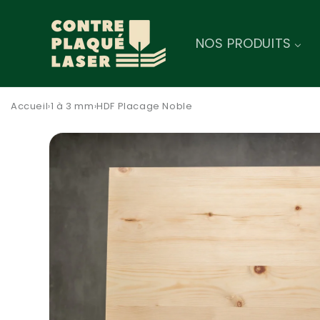
Skip to
content
NOS PRODUITS
Accueil
1 à 3 mm
HDF Placage Noble
›
›
Skip to
product
information